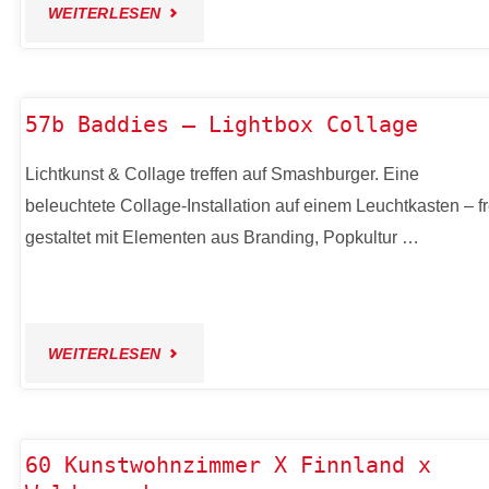
"55
WEITERLESEN
TAPROOM
–
57b Baddies – Lightbox Collage
SOUNDS
Lichtkunst & Collage treffen auf Smashburger. Eine
beleuchtete Collage-Installation auf einem Leuchtkasten – fr
&
gestaltet mit Elementen aus Branding, Popkultur …
BEER"
"57B
WEITERLESEN
BADDIES
–
60 Kunstwohnzimmer X Finnland x