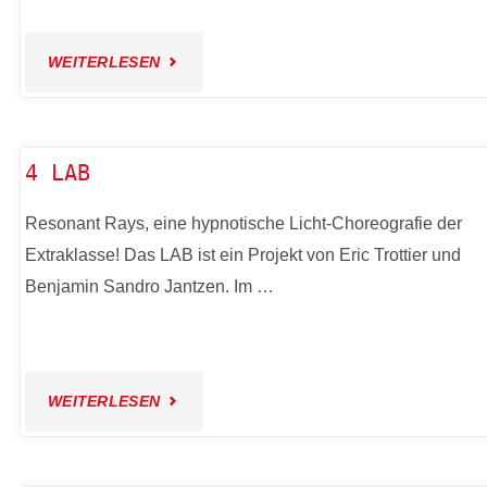
"1
WEITERLESEN
MITEINANDER
IM
4 LAB
LABORATORIO17"
Resonant Rays, eine hypnotische Licht-­Choreografie der
Extraklasse! Das LAB ist ein Projekt von Eric Trottier und
Benjamin Sandro Jantzen. Im …
"4
WEITERLESEN
LAB"