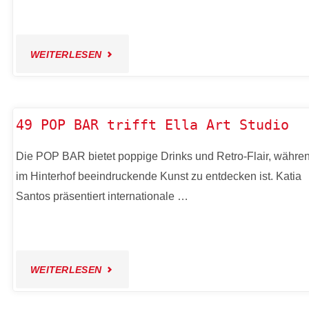
BLEIBT!"
"46
WEITERLESEN
DIE
TÜRKISCHE
49 POP BAR trifft Ella Art Studio
PFALZ
Die POP BAR bietet poppige Drinks und Retro-Flair, währe
im Hinterhof beeindruckende Kunst zu entdecken ist. Katia
IM
Santos präsentiert internationale …
JUNGBUSCH"
"49
WEITERLESEN
POP