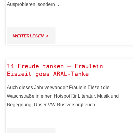
IN
Ausprobieren, sondern …
DEN
90ERN"
"13
WEITERLESEN
SIMPLY
SOLID
14 Freude tanken – Fräulein
Eiszeit goes ARAL-Tanke
–
Auch dieses Jahr verwandelt Fräulein Eiszeit die
FESTE
Waschstraße in einen Hotspot für Literatur, Musik und
KOSMETIK
Begegnung. Unser VW-Bus versorgt euch …
&
SPRITZIGE