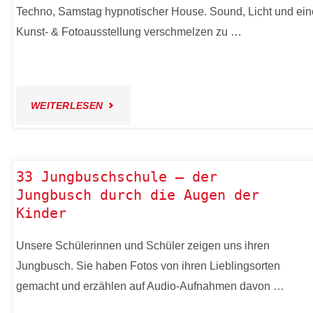
Techno, Samstag hypnotischer House. Sound, Licht und ein
AND
Kunst- & Fotoausstellung verschmelzen zu …
MUSIC"
"31
WEITERLESEN
BASSHAQU
X
33 Jungbuschschule – der
Jungbusch durch die Augen der
GANG
Kinder
TM
Unsere Schülerinnen und Schüler zeigen uns ihren
Jungbusch. Sie haben Fotos von ihren Lieblingsorten
IM
gemacht und erzählen auf Audio-Aufnahmen davon …
LYFTOH"