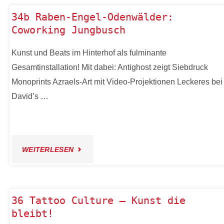
–
34b Raben-Engel-Odenwälder:
KINDER"
Coworking Jungbusch
GREEK
Kunst und Beats im Hinterhof als fulminante
CULTURE"
Gesamtinstallation! Mit dabei: Antighost zeigt Siebdruck
Monoprints Azraels-Art mit Video-Projektionen Leckeres bei
David’s …
"34B
WEITERLESEN
RABEN-
ENGEL-
36 Tattoo Culture – Kunst die
bleibt!
ODENWÄLDER: