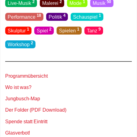
2
2
1
50
Live-Musik
Malerei
Mode
Musik
18
4
1
Performance
Politik
Schauspiel
1
2
1
9
Skulptur
Spiel
Spielen
Tanz
2
Workshop
Programmübersicht
Wo ist was?
Jungbusch-Map
Der Folder (PDF Download)
Spende statt Eintritt
Glasverbot!