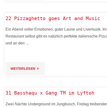
FROM
PORT25
MANNHEIM
–
22 Pizzaghetto goes Art and Music
TO
RAUM
Ein Abend voller Emotionen, guter Laune und Livemusik. Im
THE
Restaurant selbst gibt es natürlich perfekte italienische Pizz
FÜR
und an den …
WORLD"
GEGENWARTSKUNST"
"22
WEITERLESEN
PIZZAGHETTO
GOES
31 Basshaqu x Gang TM im Lyftoh
ART
Zwei Nächte Underground im Jungbusch. Freitag treibender