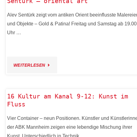
Sentürk – oriental art
MEETS
Alev Sentürk zeigt vom antiken Orient beeinflusste Malereie
MS
und Objekte – Gold & Patina! Freitag und Samstag ab 19.00
CONNEXION"
Uhr …
"16
WEITERLESEN
KULTUR
AM
16 Kultur am Kanal 9-12: Kunst im
Fluss
KANAL
Vier Container – neun Positionen. Künstler und Künstlerinn
8:
der ABK Mannheim zeigen eine lebendige Mischung ihrer
ALEV
Kunst. Unterschiedlich in Technik …