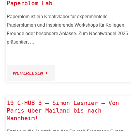
Paperblom Lab
1
Paperblom ist ein Kreativlabor für experimentelle
–
Papierblumen und inspirierende Workshops für Kollegen,
KUNSTAUSSTELLUNG
Freunde oder besondere Anlässe. Zum Nachtwandel 2025
präsentiert …
ZU
10
"19
JAHRE
WEITERLESEN
C-
C-
HUB
HUB"
19 C-HUB 3 – Simon Lasnier – Von
Paris über Mailand bis nach
2
Mannheim!
–