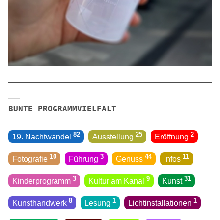
BUNTE PROGRAMMVIELFALT
82
25
2
19. Nachtwandel
Ausstellung
Eröffnung
10
3
44
11
Fotografie
Führung
Genuss
Infos
3
9
31
Kinderprogramm
Kultur am Kanal
Kunst
8
1
1
Kunsthandwerk
Lesung
Licht­installationen