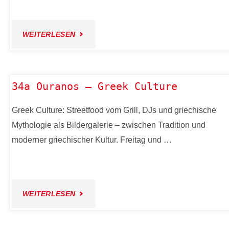
"33
WEITERLESEN
JUNGBUSCHSCHULE
–
34a Ouranos – Greek Culture
DER
Greek Culture: Streetfood vom Grill, DJs und griechische
Mythologie als Bildergalerie – zwischen Tradition und
JUNGBUSCH
moderner griechischer Kultur. Freitag und …
DURCH
DIE
"34A
WEITERLESEN
AUGEN
OURANOS
DER