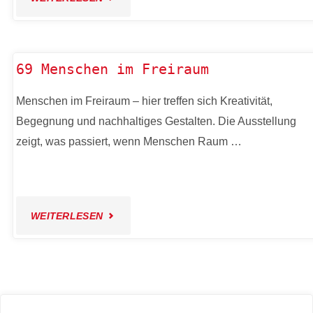
HELDA
&
69 Menschen im Freiraum
ZAPATA:
Menschen im Freiraum – hier treffen sich Kreativität,
Begegnung und nachhaltiges Gestalten. Die Ausstellung
JUNGE
zeigt, was passiert, wenn Menschen Raum …
KUNST
TRIFFT
"69
WEITERLESEN
GOLDSCHMIEDE-
MENSCHEN
HANDWERK"
IM
FREIRAUM"