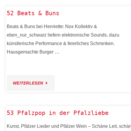
BAR
52 Beats & Buns
TRIFFT
Beats & Buns bei Henriette: Nox Kollektiv &
eben_nur_schwarz liefern elektronische Sounds, dazu
ELLA
künstlerische Performance & feierliches Schminken.
ART
Hausgemachte Burger …
STUDIO"
"52
WEITERLESEN
BEATS
&
53 Pfalzpop in der Pfalzliebe
BUNS"
Kunst, Pfälzer Lieder und Pfälzer Wein – Schäne Leit, schä