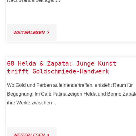
Nachtwandelbeiträge. …
"65
WEITERLESEN
CAFÉ
ANKER:
68 Helda & Zapata: Junge Kunst
trifft Goldschmiede-Handwerk
DURCH
Wo Gold und Farben aufeinandertreffen, entsteht Raum für
DIE
Begegnung: Im Café Patina zeigen Helda und Benno Zapat
JAHRE"
ihre Werke zwischen …
"68
WEITERLESEN