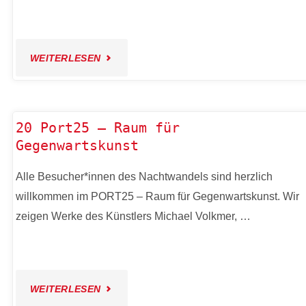
–
"19
VON
WEITERLESEN
C-
PARIS
HUB
ÜBER
20 Port25 – Raum für
Gegenwartskunst
4
MAILAND
Alle Besucher*innen des Nachtwandels sind herzlich
–
BIS
willkommen im PORT25 – Raum für Gegenwartskunst. Wir
GOLDGARN
NACH
zeigen Werke des Künstlers Michael Volkmer, …
CHARITY
MANNHEIM!"
–
"20
WEITERLESEN