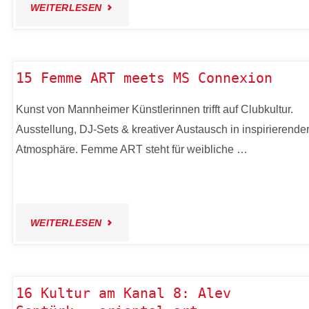
"14
WEITERLESEN
MOMENTE"
FREUDE
TANKEN
15 Femme ART meets MS Connexion
–
Kunst von Mannheimer Künstlerinnen trifft auf Clubkultur.
Ausstellung, DJ-Sets & kreativer Austausch in inspirierende
FRÄULEIN
Atmosphäre. Femme ART steht für weibliche …
EISZEIT
GOES
"15
WEITERLESEN
ARAL-
FEMME
TANKE"
ART
16 Kultur am Kanal 8: Alev