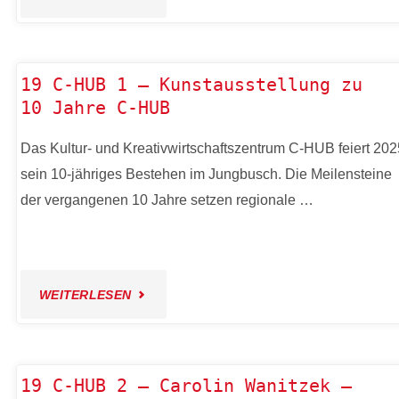
FLUSS"
QUARTIERSPLATZ
MIXTAPE
19 C-HUB 1 – Kunstausstellung zu
10 Jahre C-HUB
VOL.3
Das Kultur- und Kreativwirtschaftszentrum C-HUB feiert 202
–
sein 10-jähriges Bestehen im Jungbusch. Die Meilensteine
JUNGBUSCH
der vergangenen 10 Jahre setzen regionale …
UNIVERSE"
"19
WEITERLESEN
C-
HUB
19 C-HUB 2 – Carolin Wanitzek –