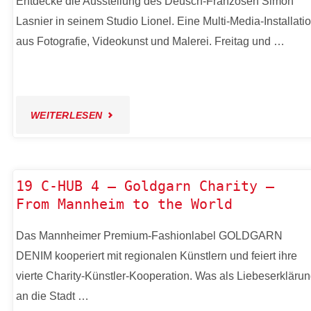
Entdecke die Ausstellung des Deusch-Franzosen Simon
Lasnier in seinem Studio Lionel. Eine Multi-Media-Installati
CAROLIN
aus Fotografie, Videokunst und Malerei. Freitag und …
WANITZEK
–
"19
WEITERLESEN
PAPERBLOM
C-
LAB"
HUB
19 C-HUB 4 – Goldgarn Charity –
From Mannheim to the World
3
Das Mannheimer Premium-Fashionlabel GOLDGARN
–
DENIM kooperiert mit regionalen Künstlern und feiert ihre
SIMON
vierte Charity-Künstler-Kooperation. Was als Liebeserkläru
an die Stadt …
LASNIER