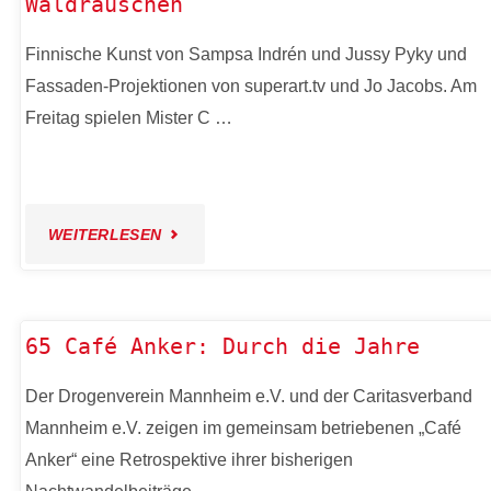
Waldrauschen
LIGHTBOX
Finnische Kunst von Sampsa Indrén und Jussy Pyky und
COLLAGE"
Fassaden-Projektionen von superart.tv und Jo Jacobs. Am
Freitag spielen Mister C …
"60
WEITERLESEN
KUNSTWOHNZIMMER
X
65 Café Anker: Durch die Jahre
FINNLAND
Der Drogenverein Mannheim e.V. und der Caritasverband
Mannheim e.V. zeigen im gemeinsam betriebenen „Café
X
Anker“ eine Retrospektive ihrer bisherigen
WALDRAUSCHEN"