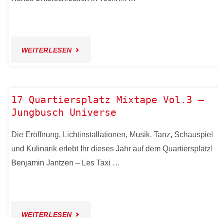
SENTÜRK
–
"16
WEITERLESEN
ORIENTAL
KULTUR
ART"
AM
17 Quartiersplatz Mixtape Vol.3 –
Jungbusch Universe
KANAL
Die Eröffnung, Lichtinstallationen, Musik, Tanz, Schauspiel
9-
und Kulinarik erlebt Ihr dieses Jahr auf dem Quartiersplatz!
12:
Benjamin Jantzen – Les Taxi …
KUNST
IM
"17
WEITERLESEN