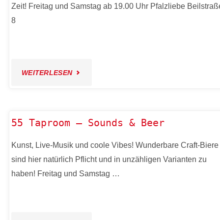
Zeit! Freitag und Samstag ab 19.00 Uhr Pfalzliebe Beilstraß
8
"53
WEITERLESEN
PFALZPOP
IN
55 Taproom – Sounds & Beer
DER
Kunst, Live-Musik und coole Vibes! Wunderbare Craft-Biere
sind hier natürlich Pflicht und in unzähligen Varianten zu
PFALZLIEBE"
haben! Freitag und Samstag …