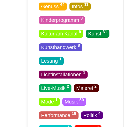
44
11
Genuss
Infos
3
Kinderprogramm
9
31
Kultur am Kanal
Kunst
8
Kunsthandwerk
1
Lesung
1
Licht­installationen
2
2
Live-Musik
Malerei
1
50
Mode
Musik
18
4
Performance
Politik