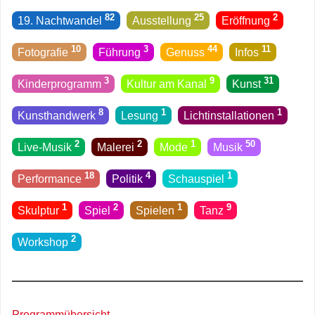
82
25
2
19. Nachtwandel
Ausstellung
Eröffnung
10
3
44
11
Fotografie
Führung
Genuss
Infos
3
9
31
Kinderprogramm
Kultur am Kanal
Kunst
8
1
1
Kunsthandwerk
Lesung
Licht­installationen
2
2
1
50
Live-Musik
Malerei
Mode
Musik
18
4
1
Performance
Politik
Schauspiel
1
2
1
9
Skulptur
Spiel
Spielen
Tanz
2
Workshop
Programmübersicht