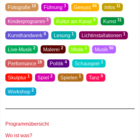
10
3
44
11
Fotografie
Führung
Genuss
Infos
3
9
31
Kinderprogramm
Kultur am Kanal
Kunst
8
1
1
Kunsthandwerk
Lesung
Licht­installationen
2
2
1
50
Live-Musik
Malerei
Mode
Musik
18
4
1
Performance
Politik
Schauspiel
1
2
1
9
Skulptur
Spiel
Spielen
Tanz
2
Workshop
Programmübersicht
Wo ist was?