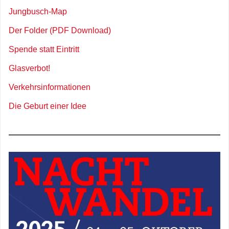
Jungbusch-Map
Der Folder (PDF Download)
Spende statt Eintritt
Glasverbot!
Verkehrsinformationen
Die Geburt einer Idee