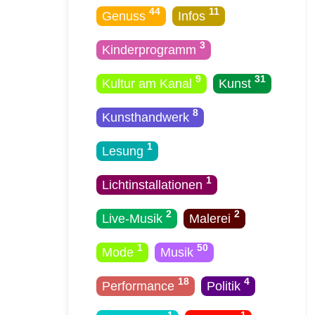
44
11
Genuss
Infos
3
Kinderprogramm
9
31
Kultur am Kanal
Kunst
8
Kunsthandwerk
1
Lesung
1
Licht­installationen
2
2
Live-Musik
Malerei
1
50
Mode
Musik
18
4
Performance
Politik